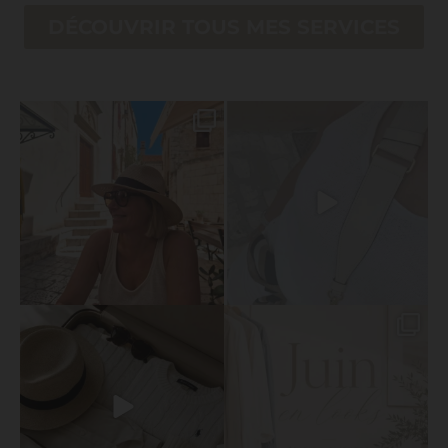
DÉCOUVRIR TOUS MES SERVICES
Croatie, tu nous as surpris! On est partis
Voici quelques looks portés lors de
sans
...
mon voyage en
...
65
1
51
19
2 méthodes pour faire une valise
Derrière chaque look que je crée pour
intelligente avec
...
mes clientes
...
80
6
50
13