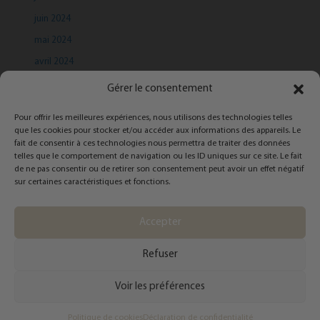
juin 2024
mai 2024
avril 2024
mars 2024
Gérer le consentement
Pour offrir les meilleures expériences, nous utilisons des technologies telles
que les cookies pour stocker et/ou accéder aux informations des appareils. Le
fait de consentir à ces technologies nous permettra de traiter des données
telles que le comportement de navigation ou les ID uniques sur ce site. Le fait
de ne pas consentir ou de retirer son consentement peut avoir un effet négatif
Categories
sur certaines caractéristiques et fonctions.
Infolettre
Accepter
Refuser
Copyright © 2026 Catherine Côté - Styliste personnelle | Powered by
Thème
Voir les préférences
WordPress Astra
Politique de cookies
Déclaration de confidentialité