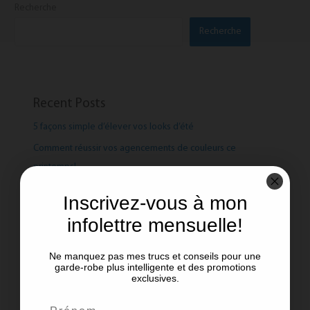
Recherche
Recherche
Recent Posts
5 façons simple d’élever vos looks d’été
Comment réussir vos agencements de couleurs ce
printemps!
Le pouvoir des couleurs !
Inscrivez-vous à mon
Manteaux de printemps: Les tendances et les intemporels
infolettre mensuelle!
Aimer ce que l’on porte !
Ne manquez pas mes trucs et conseils pour une
garde-robe plus intelligente et des promotions
exclusives.