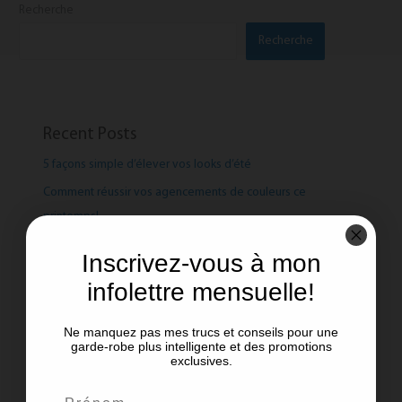
Recherche
Recherche
Recent Posts
5 façons simple d’élever vos looks d’été
Comment réussir vos agencements de couleurs ce
printemps!
Le pouvoir des couleurs !
Inscrivez-vous à mon
Manteaux de printemps: Les tendances et les intemporels
infolettre mensuelle!
Aimer ce que l’on porte !
Ne manquez pas mes trucs et conseils pour une
garde-robe plus intelligente et des promotions
exclusives.