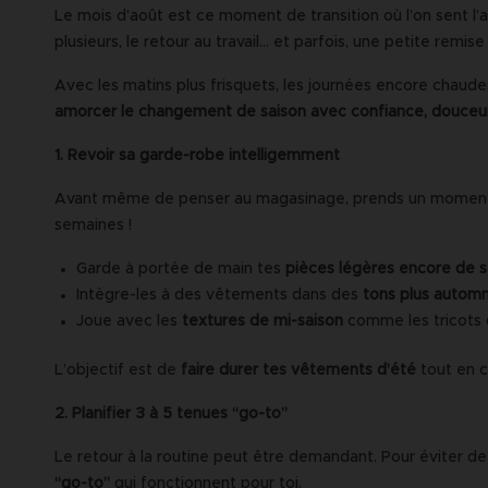
Le mois d’août est ce moment de transition où l’on sent l’a
plusieurs, le retour au travail… et parfois, une petite remis
Avec les matins plus frisquets, les journées encore chaudes 
amorcer le changement de saison avec confiance, douceur
1. Revoir sa garde-robe intelligemment
Avant même de penser au magasinage, prends un moment po
semaines !
Garde à portée de main tes
pièces légères encore de s
Intègre-les à des vêtements dans des
tons plus autom
Joue avec les
textures de mi-saison
comme les tricots d
L’objectif est de
faire durer tes vêtements d’été
tout en 
2. Planifier 3 à 5 tenues “go-to”
Le retour à la routine peut être demandant. Pour éviter d
“go-to”
qui fonctionnent pour toi.