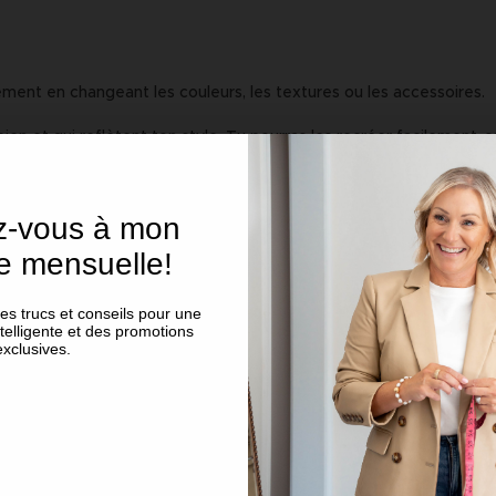
ment en changeant les couleurs, les textures ou les accessoires.
ien et qui reflètent ton style. Tu pourras les recréer facilement,
ez-vous à mon
ne et vérifier :
re mensuelle!
 trucs et conseils pour une
ojeter
maintenant
telligente et des promotions
exclusives.
 commence à
planifier tes besoins pour la saison
. Les collections aut