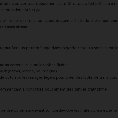
utomne arriver tout doucement, sans être tout à fait prêt·e à dire a
e en question côté style.
et les soirées fraîches, il peut devenir difficile de choisir quoi p
 et sans stress
.
ur faire un petit ménage dans ta garde-robe. Tu seras surprise 
aison
comme le lin ou les robes fluides.
naux
(camel, marine, bourgogne).
e coton ou les lainages légers pour créer des looks de transition.
commençant à construire doucement des tenues d’automne.
e perdre du temps devant ton garde-robe les matins pressés, je te