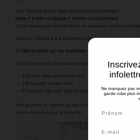
Une formule simple que j’adore personnellement :
jeans + t-shirt ou blouse + veston ou surchemise
Cette base peut être déclinée en plusieurs versions simple
Astuce : Choisis 3 à 5 ensembles dans lesquels tu te sens b
3. Faire le point sur tes essentiels de saison
Inscriv
C’est le moment idéal pour ressortir tes vêtements d’autom
infolett
S’ils sont toujours en bon état
S’ils te vont encore bien
Ne manquez pas mes
Et surtout, s’ils sont alignés avec
l’image que tu veux pr
garde-robe plus in
Fais un petit tri, élimine ce qui ne te ressemble plus, et
le bon moment pour y réfléchir.