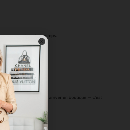
 sans y penser trop longtemps.
omne commencent déjà à arriver en boutique — c’est