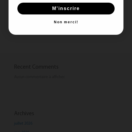
printemps!
M'inscrire
Le pouvoir des couleurs !
Manteaux de printemps: Les tendances et les intemporels
Non merci!
Aimer ce que l’on porte !
Recent Comments
Aucun commentaire à afficher.
Archives
juillet 2026