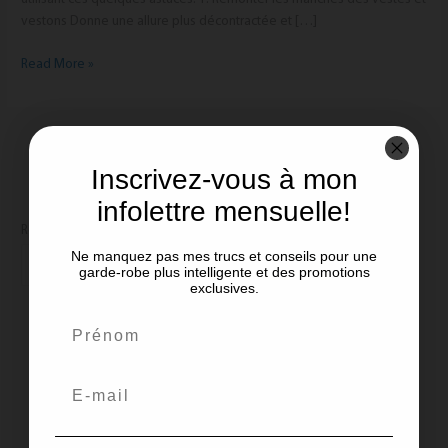
vestons Donne une allure plus décontractée et […]
Read More »
Inscrivez-vous à mon
infolettre mensuelle!
Recherche
Ne manquez pas mes trucs et conseils pour une
Recherche
garde-robe plus intelligente et des promotions
exclusives.
Recent Posts
5 façons simple d’élever vos looks d’été
Comment réussir vos agencements de couleurs ce