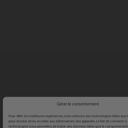
Gérer le consentement
Pour offrir les meilleures expériences, nous utilisons des technologies telles que 
pour stocker et/ou accéder aux informations des appareils. Le fait de consentir à
technologies nous permettra de traiter des données telles que le comportement