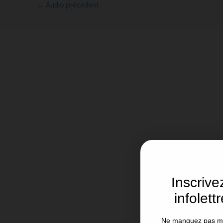
←
Audio précédent
Inscriv
infolett
Ne manquez pas mes