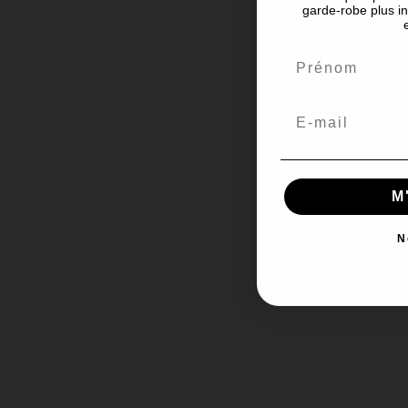
garde-robe plus in
M
N