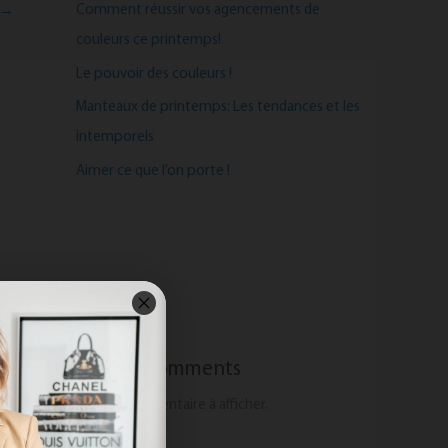
Comment réussir vos agencements de
→
couleurs ce printemps!
Le pouvoir des couleurs !
Manteaux de printemps: Les tendances et les
intemporels
Aimer ce que l’on porte !
Recent Comments
Aucun commentaire à afficher.