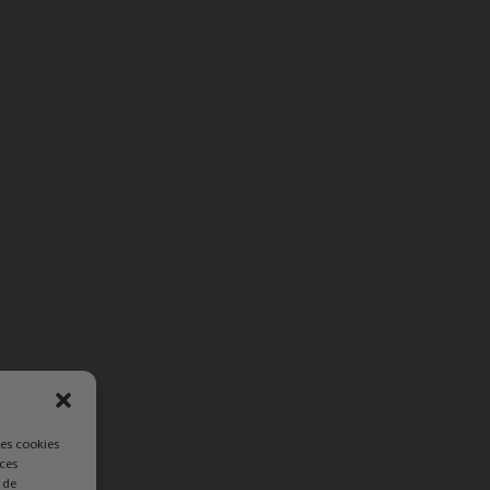
les cookies
 ces
 de