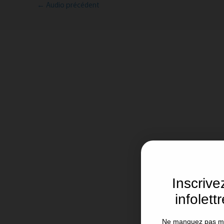
←
Audio précédent
Inscriv
infolett
Ne manquez pas mes