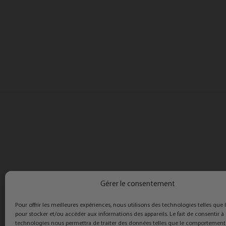
Gérer le consentement
Pour offrir les meilleures expériences, nous utilisons des technologies telles que 
pour stocker et/ou accéder aux informations des appareils. Le fait de consentir à
technologies nous permettra de traiter des données telles que le comportement