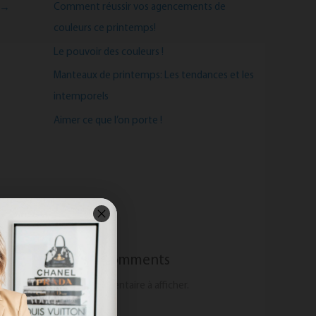
Comment réussir vos agencements de
→
couleurs ce printemps!
Le pouvoir des couleurs !
Manteaux de printemps: Les tendances et les
intemporels
Aimer ce que l’on porte !
Recent Comments
Aucun commentaire à afficher.