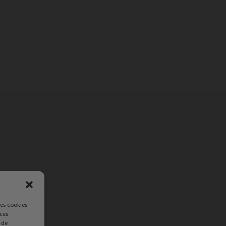
les cookies
 ces
 de