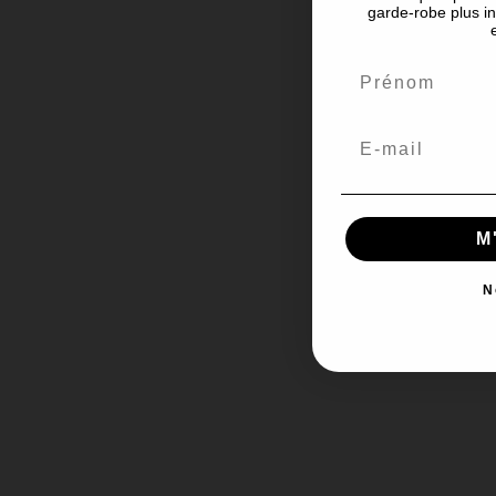
garde-robe plus in
M
N