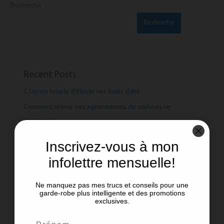
Recherche
Recherche
Recent Posts
5 façons simple d’élever vos looks d’été
Comment réussir vos agencements de couleurs ce
printemps!
Le pouvoir des couleurs !
Inscrivez-vous à mon
Manteaux de printemps: Les tendances et les intemporels
infolettre mensuelle!
Aimer ce que l’on porte !
Ne manquez pas mes trucs et conseils pour une
garde-robe plus intelligente et des promotions
exclusives.