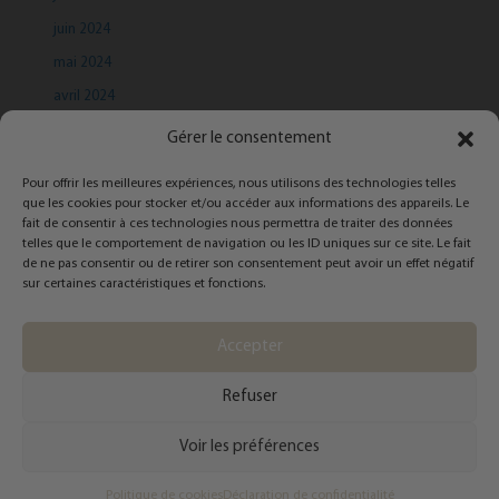
juin 2024
mai 2024
avril 2024
mars 2024
Gérer le consentement
Pour offrir les meilleures expériences, nous utilisons des technologies telles
que les cookies pour stocker et/ou accéder aux informations des appareils. Le
fait de consentir à ces technologies nous permettra de traiter des données
telles que le comportement de navigation ou les ID uniques sur ce site. Le fait
de ne pas consentir ou de retirer son consentement peut avoir un effet négatif
Categories
sur certaines caractéristiques et fonctions.
Infolettre
Accepter
Refuser
Copyright © 2026 Catherine Côté - Styliste personnelle | Powered by
Thème
Voir les préférences
WordPress Astra
Politique de cookies
Déclaration de confidentialité