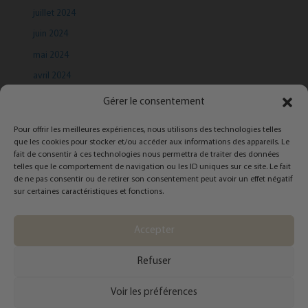
juillet 2024
juin 2024
mai 2024
avril 2024
mars 2024
Gérer le consentement
Pour offrir les meilleures expériences, nous utilisons des technologies telles
que les cookies pour stocker et/ou accéder aux informations des appareils. Le
fait de consentir à ces technologies nous permettra de traiter des données
telles que le comportement de navigation ou les ID uniques sur ce site. Le fait
de ne pas consentir ou de retirer son consentement peut avoir un effet négatif
Categories
sur certaines caractéristiques et fonctions.
Infolettre
Accepter
Refuser
Copyright © 2026 Catherine Côté - Styliste personnelle | Powered by
Thème
Voir les préférences
WordPress Astra