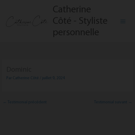
Aller
Catherine
au
contenu
Côté - Styliste
personnelle
Dominic
Par
Catherine Côté
/
juillet 9, 2024
←
Testimonial précédent
Testimonial suivant
→