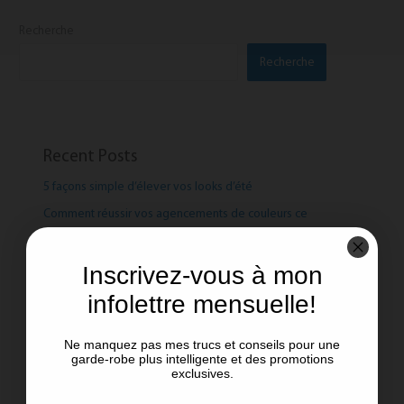
Recherche
Recherche
Recent Posts
5 façons simple d’élever vos looks d’été
Comment réussir vos agencements de couleurs ce
printemps!
Le pouvoir des couleurs !
Inscrivez-vous à mon
Manteaux de printemps: Les tendances et les intemporels
infolettre mensuelle!
Aimer ce que l’on porte !
Ne manquez pas mes trucs et conseils pour une
garde-robe plus intelligente et des promotions
exclusives.