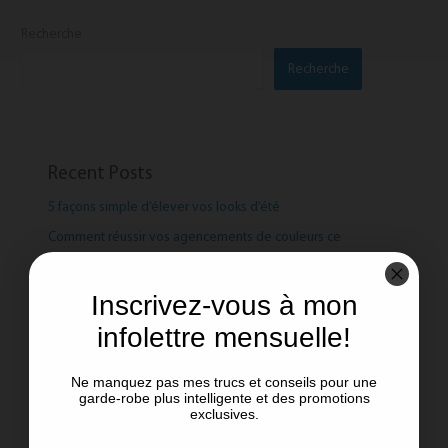
Recherche
Recherche
Recent Posts
5 façons simple d’élever vos looks d’été
Comment réussir vos agencements de couleurs ce
printemps!
Le pouvoir des couleurs !
Inscrivez-vous à mon
Manteaux de printemps: Les tendances et les intemporels
infolettre mensuelle!
Aimer ce que l’on porte !
Ne manquez pas mes trucs et conseils pour une
garde-robe plus intelligente et des promotions
exclusives.