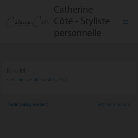
Aller
Catherine
au
contenu
Côté - Styliste
personnelle
Kim M.
Par
Catherine Côté
/
août 10, 2022
←
Testimonial précédent
Testimonial suivant
→