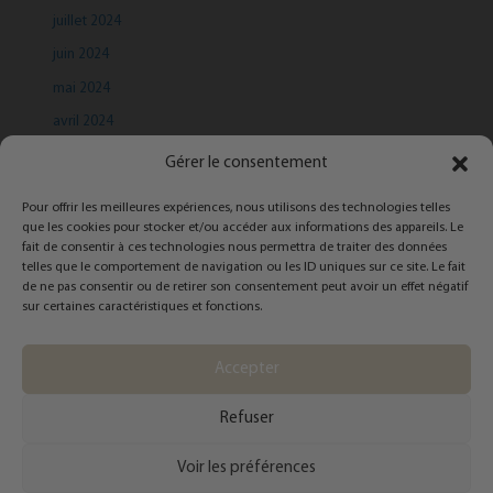
juillet 2024
juin 2024
mai 2024
avril 2024
mars 2024
Gérer le consentement
Pour offrir les meilleures expériences, nous utilisons des technologies telles
que les cookies pour stocker et/ou accéder aux informations des appareils. Le
fait de consentir à ces technologies nous permettra de traiter des données
telles que le comportement de navigation ou les ID uniques sur ce site. Le fait
de ne pas consentir ou de retirer son consentement peut avoir un effet négatif
Categories
sur certaines caractéristiques et fonctions.
Infolettre
Accepter
Refuser
Copyright © 2026 Catherine Côté - Styliste personnelle | Powered by
Thème
Voir les préférences
WordPress Astra