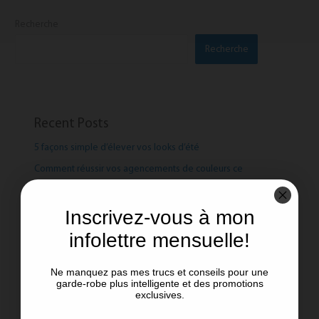
Recherche
Recherche
Recent Posts
5 façons simple d’élever vos looks d’été
Comment réussir vos agencements de couleurs ce
printemps!
Le pouvoir des couleurs !
Inscrivez-vous à mon
Manteaux de printemps: Les tendances et les intemporels
infolettre mensuelle!
Aimer ce que l’on porte !
Ne manquez pas mes trucs et conseils pour une
garde-robe plus intelligente et des promotions
exclusives.