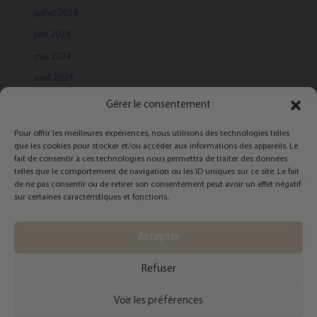
juillet 2024
juin 2024
mai 2024
avril 2024
mars 2024
Gérer le consentement
Pour offrir les meilleures expériences, nous utilisons des technologies telles
que les cookies pour stocker et/ou accéder aux informations des appareils. Le
fait de consentir à ces technologies nous permettra de traiter des données
telles que le comportement de navigation ou les ID uniques sur ce site. Le fait
de ne pas consentir ou de retirer son consentement peut avoir un effet négatif
Categories
sur certaines caractéristiques et fonctions.
Infolettre
Accepter
Refuser
Copyright © 2026 Catherine Côté - Styliste personnelle | Powered by
Thème
Voir les préférences
WordPress Astra