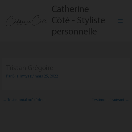
Aller
Catherine
au
contenu
Côté - Styliste
personnelle
Tristan Grégoire
Par
Bilal Imtyaz
/
mars 25, 2022
←
Testimonial précédent
Testimonial suivant
→